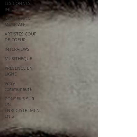
LES BONNES
INFOS
PROMOTION
MUSICALE
ARTISTES COUP
DE COEUR
INTERVIEWS
MUSITHÈQUE
PRÉSENCE EN
LIGNE
Votre
communauté
CONSEILS SUR
UN
ENREGISTREMENT
EN S