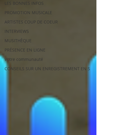
LES BONNES INFOS
PROMOTION MUSICALE
ARTISTES COUP DE COEUR
INTERVIEWS
MUSITHÈQUE
PRÉSENCE EN LIGNE
Votre communauté
CONSEILS SUR UN ENREGISTREMENT EN S