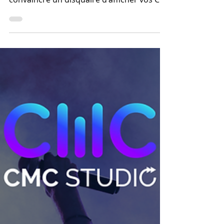
Est-il pertinent de
signer avec un label de
nos jours ?
A l'époque, si vous ne faisiez pas partie
d'un label, il était généralement difficile de
convaincre un disquaire d'afficher vos CD
sur...