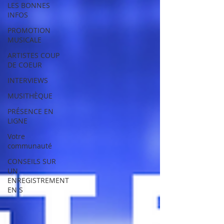
LES BONNES
INFOS
PROMOTION
MUSICALE
ARTISTES COUP
DE COEUR
INTERVIEWS
MUSITHÈQUE
PRÉSENCE EN
LIGNE
Votre
communauté
CONSEILS SUR
UN
ENREGISTREMENT
EN S