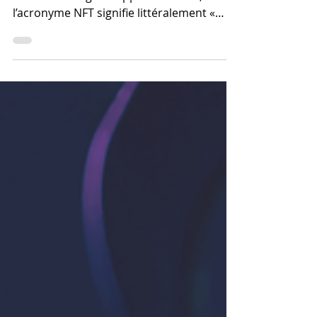
C’est quoi ? NFT signifie « Non Fungible
Token » en anglais. Apparu en 2015,
l’acronyme NFT signifie littéralement «
Jetons Non Fongibles...