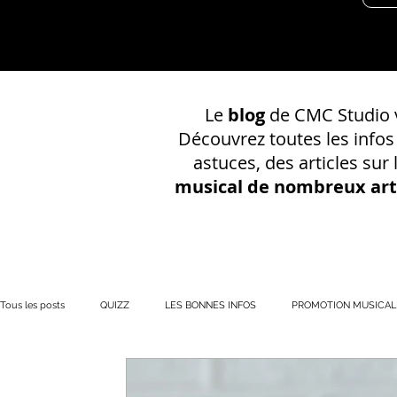
Le
blog
de CMC Studio v
Découvrez toutes les info
astuces, des articles sur
musical de nombreux art
Tous les posts
QUIZZ
LES BONNES INFOS
PROMOTION MUSICAL
PRÉSENCE EN LIGNE
Votre communauté
CONSEILS SUR UN EN