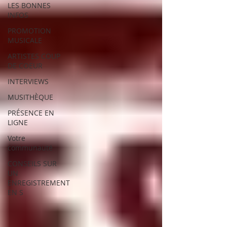
LES BONNES
INFOS
PROMOTION
MUSICALE
ARTISTES COUP
DE COEUR
INTERVIEWS
MUSITHÈQUE
PRÉSENCE EN
LIGNE
Votre
communauté
CONSEILS SUR
UN
ENREGISTREMENT
EN S