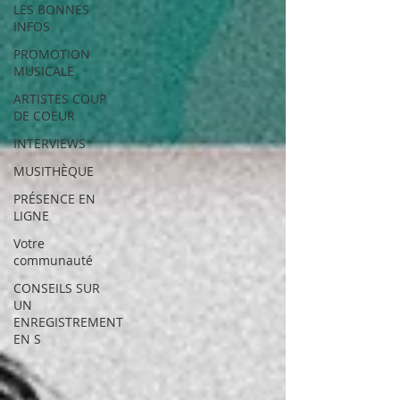
LES BONNES
INFOS
PROMOTION
MUSICALE
ARTISTES COUP
DE COEUR
INTERVIEWS
MUSITHÈQUE
PRÉSENCE EN
LIGNE
Votre
communauté
CONSEILS SUR
UN
ENREGISTREMENT
EN S