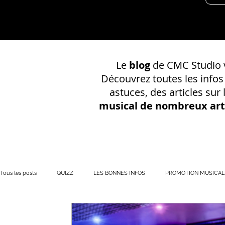
Le
blog
de CMC Studio v
Découvrez toutes les info
astuces, des articles sur
musical de nombreux art
Tous les posts
QUIZZ
LES BONNES INFOS
PROMOTION MUSICAL
PRÉSENCE EN LIGNE
Votre communauté
CONSEILS SUR UN EN