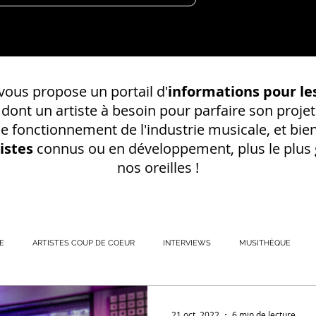
ous propose un portail d'
informations pour les
s dont un
artiste à besoin pour parfaire son projet
 le fonctionnement de l'industrie musicale, et bien
istes
connus ou en développement, plus le plus g
nos oreilles !
E
ARTISTES COUP DE COEUR
INTERVIEWS
MUSITHÈQUE
REGISTREMENT EN S
21 oct. 2022
6 min de lecture