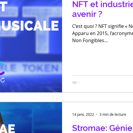
NFT et industri
avenir ?
C’est quoi ? NFT signifie « 
Apparu en 2015, l’acronyme 
Non Fongibles...
14 janv. 2022
3 min de lecture
Stromae: Génie 