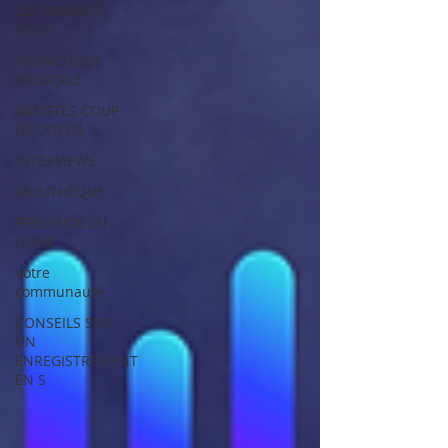
LES BONNES
INFOS
PROMOTION
MUSICALE
ARTISTES COUP
DE COEUR
INTERVIEWS
MUSITHÈQUE
PRÉSENCE EN
LIGNE
Votre
communauté
CONSEILS SUR
UN
ENREGISTREMENT
EN S