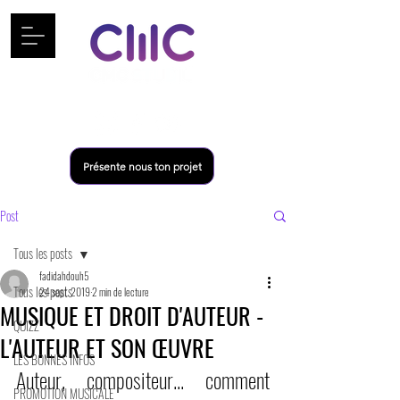
Présente nous ton projet
Post
Tous les posts
fadidahdouh5
Tous les posts
24 sept. 2019
2 min de lecture
MUSIQUE ET DROIT D'AUTEUR -
QUIZZ
L'AUTEUR ET SON ŒUVRE
LES BONNES INFOS
Auteur, compositeur... comment 
PROMOTION MUSICALE