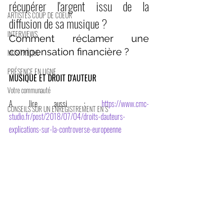
récupérer l'argent issu de la 
ARTISTES COUP DE COEUR
diffusion de sa musique ?
INTERVIEWS
Comment réclamer une 
compensation financière ?
MUSITHÈQUE
PRÉSENCE EN LIGNE
MUSIQUE ET DROIT D'AUTEUR
Votre communauté
A lire aussi : 
https://www.cmc-
CONSEILS SUR UN ENREGISTREMENT EN S
studio.fr/post/2018/07/04/droits-dauteurs-
explications-sur-la-controverse-europeenne