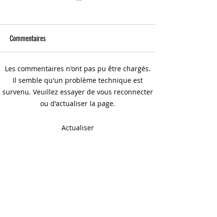
Commentaires
Les commentaires n'ont pas pu être chargés.
IA & musique : chez CMC Studio,
TEAM BUILDING : Ren
Il semble qu'un problème technique est
l’IA est un levier, pas une muse
cohésion de votre é
survenu. Veuillez essayer de vous reconnecter
une expérience inédi
ou d'actualiser la page.
enregistrez votre c
studio à deux pas d
Actualiser
Élysées