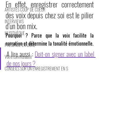
En effet, enregistrer correctement 
ARTISTES COUP DE COEUR
des voix depuis chez soi est le pilier 
INTERVIEWS
d’un bon mix.
MUSITHÈQUE
Pourquoi ? Parce que la voix facilite la 
narration et détermine la tonalité émotionnelle.
PRÉSENCE EN LIGNE
A lire aussi : 
Doit-on signer avec un label 
Votre communauté
de nos jours ?
CONSEILS SUR UN ENREGISTREMENT EN S