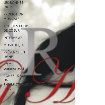
LES BONNES
INFOS
PROMOTION
MUSICALE
ARTISTES COUP
DE COEUR
INTERVIEWS
MUSITHÈQUE
PRÉSENCE EN
LIGNE
Votre
communauté
CONSEILS SUR
UN
ENREGISTREMENT
EN S