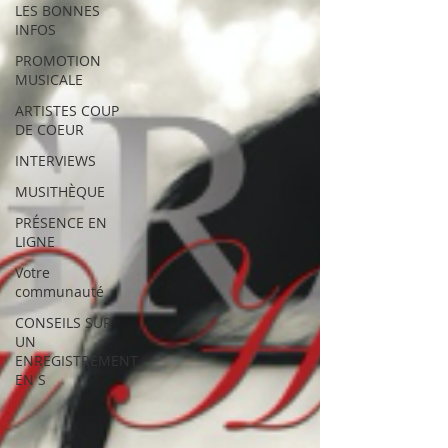
LES BONNES
INFOS
PROMOTION
MUSICALE
ARTISTES COUP
DE COEUR
INTERVIEWS
MUSITHÈQUE
PRÉSENCE EN
LIGNE
Votre
communauté
CONSEILS SUR
UN
ENREGISTREMENT
EN S