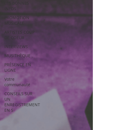
LES BONNES
INFOS
PROMOTION
MUSICALE
ARTISTES COUP
DE COEUR
INTERVIEWS
MUSITHÈQUE
PRÉSENCE EN
LIGNE
Votre
communauté
CONSEILS SUR
UN
ENREGISTREMENT
EN S