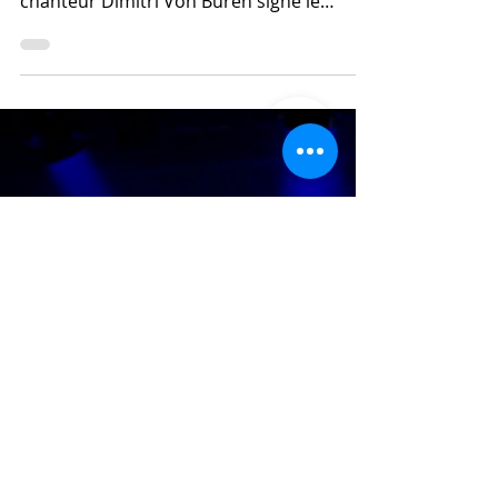
of Dream" 2ème extrait
de son EP
Nouvel artiste coup de coeur du mois,
c'est avec “Moonlight Confession” que le
chanteur Dimitri Von Büren signe le
lancement de son projet s