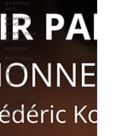
LES BONNES
INFOS
PROMOTION
MUSICALE
ARTISTES COUP
DE COEUR
INTERVIEWS
MUSITHÈQUE
PRÉSENCE EN
LIGNE
Votre
communauté
CONSEILS SUR
UN
ENREGISTREMENT
EN S