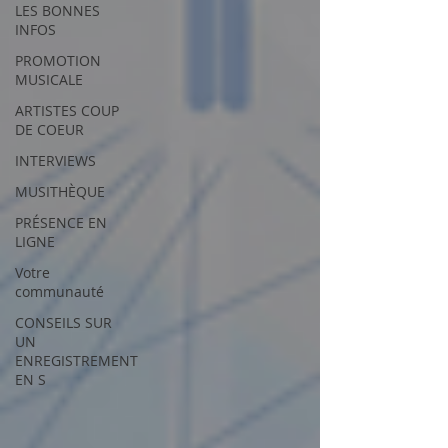
LES BONNES
INFOS
PROMOTION
MUSICALE
ARTISTES COUP
DE COEUR
INTERVIEWS
MUSITHÈQUE
PRÉSENCE EN
LIGNE
Votre
communauté
CONSEILS SUR
UN
ENREGISTREMENT
EN S