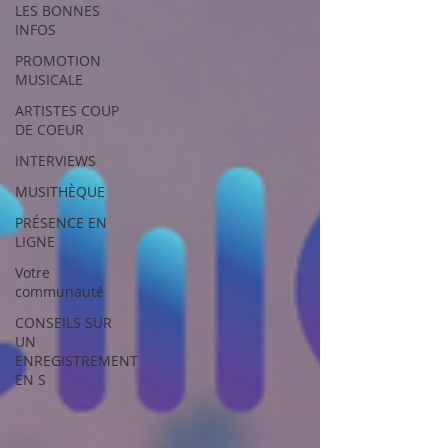
LES BONNES
INFOS
PROMOTION
MUSICALE
ARTISTES COUP
DE COEUR
INTERVIEWS
MUSITHÈQUE
PRÉSENCE EN
LIGNE
Votre
communauté
CONSEILS SUR
UN
ENREGISTREMENT
EN S