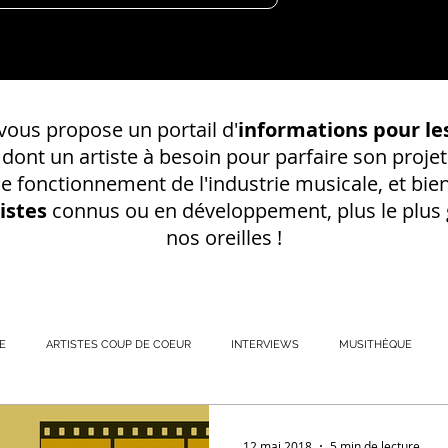
ous propose un portail d'
informations pour les
s dont un
artiste à besoin pour parfaire son projet
 le fonctionnement de l'industrie musicale, et bien
istes
connus ou en développement, plus le plus g
nos oreilles !
E
ARTISTES COUP DE COEUR
INTERVIEWS
MUSITHÈQUE
REGISTREMENT EN S
12 mai 2018
5 min de lecture