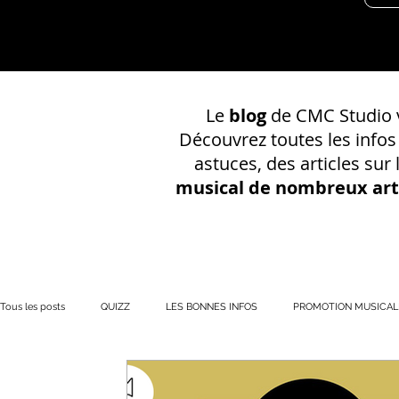
Le
blog
de CMC Studio v
Découvrez toutes les info
astuces, des articles sur
musical de nombreux art
Tous les posts
QUIZZ
LES BONNES INFOS
PROMOTION MUSICAL
PRÉSENCE EN LIGNE
Votre communauté
CONSEILS SUR UN EN