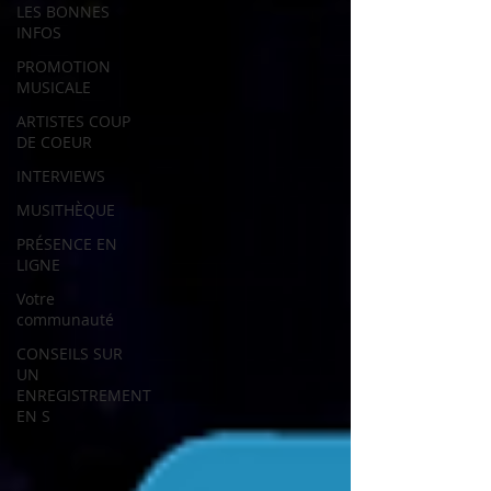
LES BONNES
INFOS
PROMOTION
MUSICALE
ARTISTES COUP
DE COEUR
INTERVIEWS
MUSITHÈQUE
PRÉSENCE EN
LIGNE
Votre
communauté
CONSEILS SUR
UN
ENREGISTREMENT
EN S