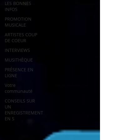
LES BONNES
INFOS
PROMOTION
MUSICALE
ARTISTES COUP
DE COEUR
INTERVIEWS
MUSITHÈQUE
PRÉSENCE EN
LIGNE
Votre
communauté
CONSEILS SUR
UN
ENREGISTREMENT
EN S