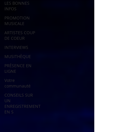
LES BONNES
INFOS
PROMOTION
MUSICALE
ARTISTES COUP
DE COEUR
INTERVIEWS
MUSITHÈQUE
PRÉSENCE EN
LIGNE
Votre
communauté
CONSEILS SUR
UN
ENREGISTREMENT
EN S