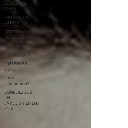
LES BONNES
INFOS
PROMOTION
MUSICALE
ARTISTES COUP
DE COEUR
INTERVIEWS
MUSITHÈQUE
PRÉSENCE EN
LIGNE
Votre
communauté
CONSEILS SUR
UN
ENREGISTREMENT
EN S