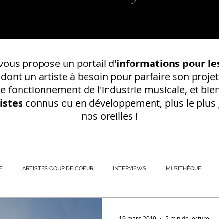
ous propose un portail d'
informations pour les
s dont un
artiste à besoin pour parfaire son projet
 le fonctionnement de l'industrie musicale, et bien
istes
connus ou en développement, plus le plus g
nos oreilles !
E
ARTISTES COUP DE COEUR
INTERVIEWS
MUSITHÈQUE
REGISTREMENT EN S
19 mars 2019
5 min de lecture