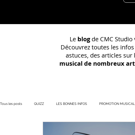
Le
blog
de CMC Studio v
Découvrez toutes les info
astuces, des articles sur
musical de nombreux art
Tous les posts
QUIZZ
LES BONNES INFOS
PROMOTION MUSICAL
PRÉSENCE EN LIGNE
Votre communauté
CONSEILS SUR UN EN