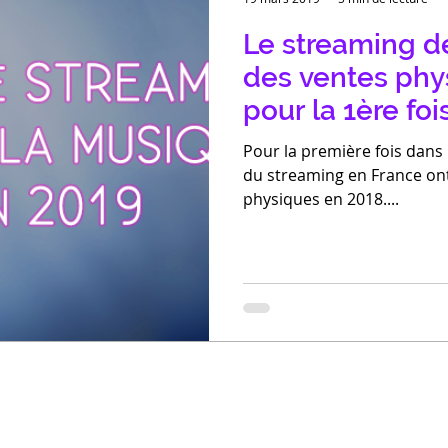
Le streaming d
des ventes phy
pour la 1ère foi
Pour la première fois dans 
du streaming en France on
physiques en 2018....