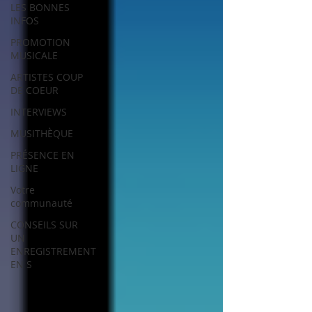
LES BONNES
INFOS
PROMOTION
MUSICALE
ARTISTES COUP
DE COEUR
INTERVIEWS
MUSITHÈQUE
PRÉSENCE EN
LIGNE
Votre
communauté
CONSEILS SUR
UN
ENREGISTREMENT
EN S