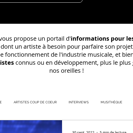
ous propose un portail d'
informations pour les
s dont un
artiste à besoin pour parfaire son projet
 le fonctionnement de l'industrie musicale, et bien
istes
connus ou en développement, plus le plus g
nos oreilles !
E
ARTISTES COUP DE COEUR
INTERVIEWS
MUSITHÈQUE
REGISTREMENT EN S
30 sept. 2022
5 min de lecture