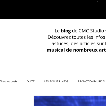
Le
blog
de CMC Studio v
Découvrez toutes les info
astuces, des articles sur
musical de nombreux art
Tous les posts
QUIZZ
LES BONNES INFOS
PROMOTION MUSICAL
PRÉSENCE EN LIGNE
Votre communauté
CONSEILS SUR UN EN