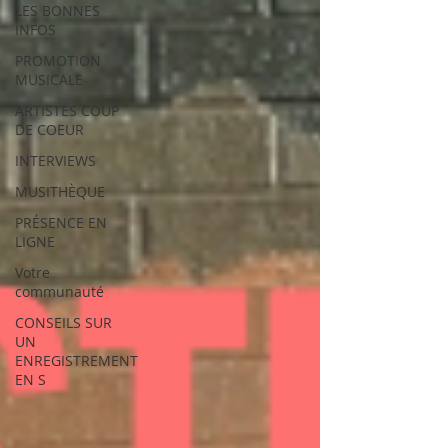
LES BONNES
INFOS
PROMOTION
MUSICALE
ARTISTES COUP
DE COEUR
INTERVIEWS
MUSITHÈQUE
PRÉSENCE EN
LIGNE
Votre
communauté
CONSEILS SUR
UN
ENREGISTREMENT
EN S