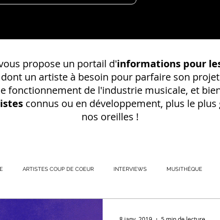
ous propose un portail d'
informations pour les
s dont un
artiste à besoin pour parfaire son projet
 le fonctionnement de l'industrie musicale, et bien
istes
connus ou en développement, plus le plus g
nos oreilles !
E
ARTISTES COUP DE COEUR
INTERVIEWS
MUSITHÈQUE
REGISTREMENT EN S
8 janv. 2019
5 min de lecture