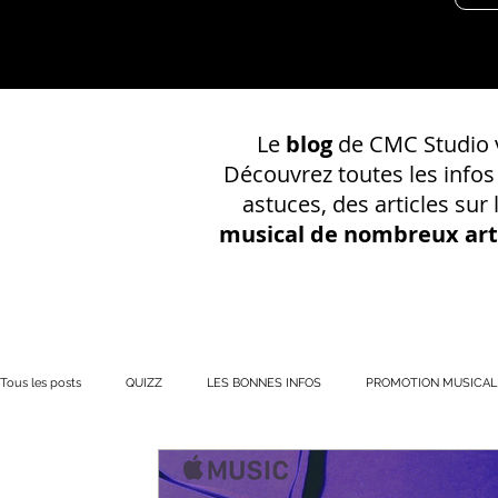
Le
blog
de CMC Studio v
Découvrez toutes les info
astuces, des articles sur
musical de nombreux art
Tous les posts
QUIZZ
LES BONNES INFOS
PROMOTION MUSICAL
PRÉSENCE EN LIGNE
Votre communauté
CONSEILS SUR UN EN