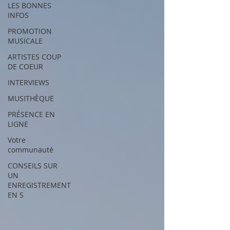
LES BONNES
INFOS
PROMOTION
MUSICALE
ARTISTES COUP
DE COEUR
INTERVIEWS
MUSITHÈQUE
PRÉSENCE EN
LIGNE
Votre
communauté
CONSEILS SUR
UN
ENREGISTREMENT
EN S