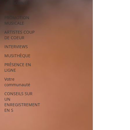
LES BONNES
INFOS
PROMOTION
MUSICALE
ARTISTES COUP
DE COEUR
INTERVIEWS
MUSITHÈQUE
PRÉSENCE EN
LIGNE
Votre
communauté
CONSEILS SUR
UN
ENREGISTREMENT
EN S