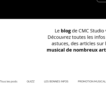
Le
blog
de CMC Studio v
Découvrez toutes les info
astuces, des articles sur
musical de nombreux art
Tous les posts
QUIZZ
LES BONNES INFOS
PROMOTION MUSICAL
PRÉSENCE EN LIGNE
Votre communauté
CONSEILS SUR UN EN