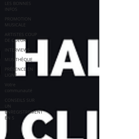
LES BONNES
INFOS
PROMOTION
MUSICALE
ARTISTES COUP
DE COEUR
INTERVIEWS
MUSITHÈQUE
PRÉSENCE EN
LIGNE
Votre
communauté
CONSEILS SUR
UN
ENREGISTREMENT
EN S