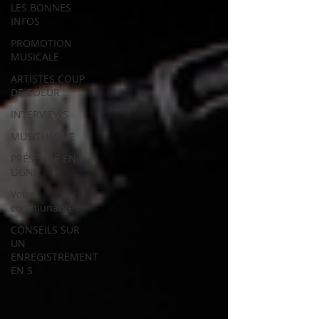
LES BONNES
INFOS
PROMOTION
MUSICALE
ARTISTES COUP
DE COEUR
INTERVIEWS
MUSITHÈQUE
PRÉSENCE EN
LIGNE
Votre
communauté
CONSEILS SUR
UN
ENREGISTREMENT
EN S