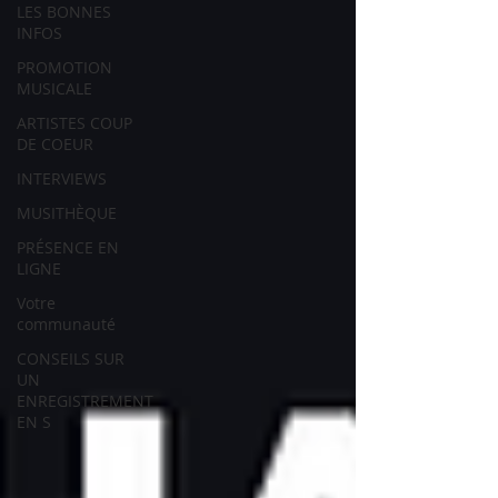
LES BONNES
INFOS
PROMOTION
MUSICALE
ARTISTES COUP
DE COEUR
INTERVIEWS
MUSITHÈQUE
PRÉSENCE EN
LIGNE
Votre
communauté
CONSEILS SUR
UN
ENREGISTREMENT
EN S