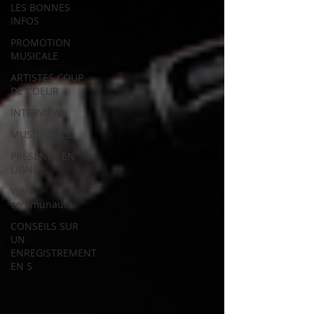
LES BONNES
INFOS
PROMOTION
MUSICALE
ARTISTES COUP
DE COEUR
INTERVIEWS
MUSITHÈQUE
PRÉSENCE EN
LIGNE
Votre
communauté
CONSEILS SUR
UN
ENREGISTREMENT
EN S