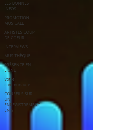
LES BONNES
INFOS
PROMOTION
MUSICALE
ARTISTES COUP
DE COEUR
INTERVIEWS
MUSITHÈQUE
PRÉSENCE EN
LIGNE
Votre
communauté
CONSEILS SUR
UN
ENREGISTREMENT
EN S