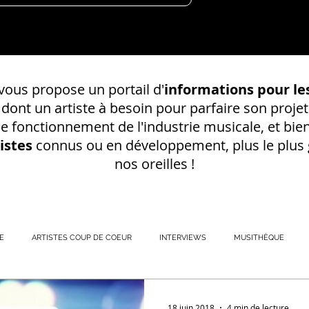
ous propose un portail d'
informations pour les
s dont un
artiste à besoin pour parfaire son projet
 le fonctionnement de l'industrie musicale, et bien
istes
connus ou en développement, plus le plus g
nos oreilles !
E
ARTISTES COUP DE COEUR
INTERVIEWS
MUSITHÈQUE
REGISTREMENT EN S
18 juin 2018
4 min de lecture