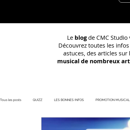
Le
blog
de CMC Studio v
Découvrez toutes les info
astuces, des articles sur
musical de nombreux art
Tous les posts
QUIZZ
LES BONNES INFOS
PROMOTION MUSICAL
PRÉSENCE EN LIGNE
Votre communauté
CONSEILS SUR UN EN