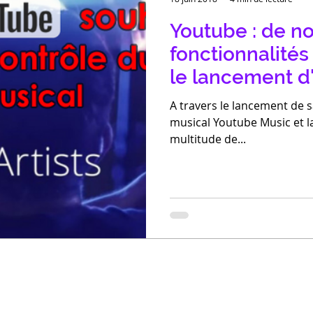
Youtube : de n
fonctionnalités 
le lancement d
A travers le lancement de 
musical Youtube Music et l
multitude de...