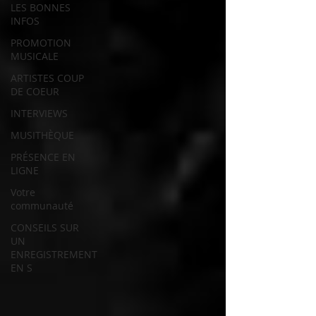
LES BONNES
INFOS
PROMOTION
MUSICALE
ARTISTES COUP
DE COEUR
INTERVIEWS
MUSITHÈQUE
PRÉSENCE EN
LIGNE
Votre
communauté
CONSEILS SUR
UN
ENREGISTREMENT
EN S