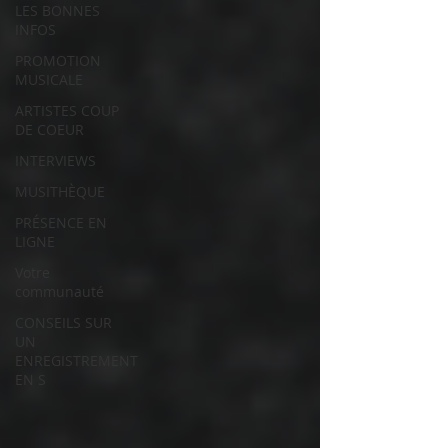
LES BONNES
INFOS
PROMOTION
MUSICALE
ARTISTES COUP
DE COEUR
INTERVIEWS
MUSITHÈQUE
PRÉSENCE EN
LIGNE
Votre
communauté
CONSEILS SUR
UN
ENREGISTREMENT
EN S