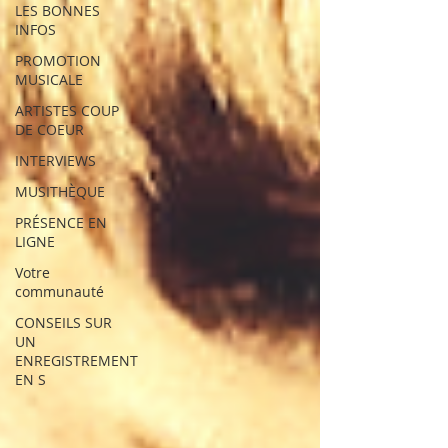
LES BONNES
INFOS
PROMOTION
MUSICALE
ARTISTES COUP
DE COEUR
INTERVIEWS
MUSITHÈQUE
PRÉSENCE EN
LIGNE
Votre
communauté
CONSEILS SUR
UN
ENREGISTREMENT
EN S