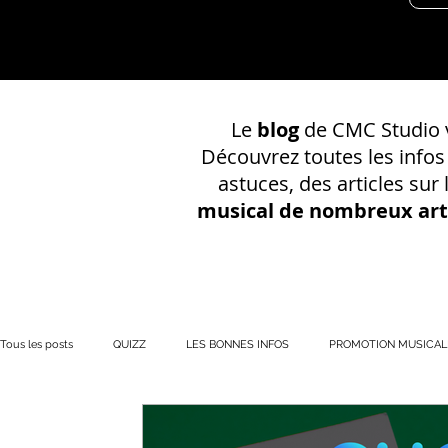
Le
blog
de CMC Studio v
Découvrez toutes les info
astuces, des articles sur
musical de nombreux art
Tous les posts
QUIZZ
LES BONNES INFOS
PROMOTION MUSICAL
PRÉSENCE EN LIGNE
Votre communauté
CONSEILS SUR UN EN