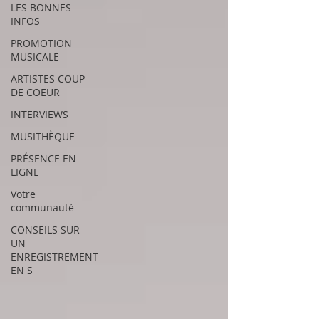
LES BONNES
INFOS
PROMOTION
MUSICALE
ARTISTES COUP
DE COEUR
INTERVIEWS
MUSITHÈQUE
PRÉSENCE EN
LIGNE
Votre
communauté
CONSEILS SUR
UN
ENREGISTREMENT
EN S