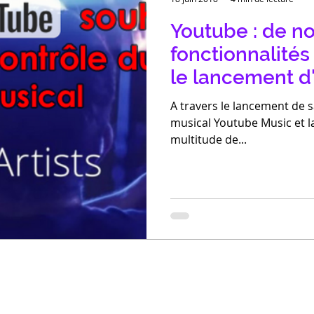
Youtube : de n
fonctionnalités 
le lancement d
A travers le lancement de 
musical Youtube Music et l
multitude de...