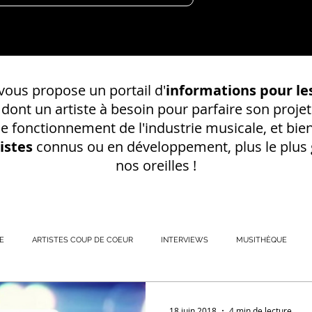
ous propose un portail d'
informations pour les
s dont un
artiste à besoin pour parfaire son projet
 le fonctionnement de l'industrie musicale, et bien
istes
connus ou en développement, plus le plus g
nos oreilles !
E
ARTISTES COUP DE COEUR
INTERVIEWS
MUSITHÈQUE
REGISTREMENT EN S
18 juin 2018
4 min de lecture