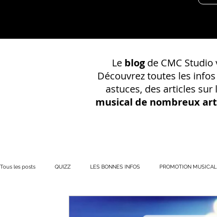
Le
blog
de CMC Studio v
Découvrez toutes les info
astuces, des articles sur
musical de nombreux art
Tous les posts
QUIZZ
LES BONNES INFOS
PROMOTION MUSICAL
PRÉSENCE EN LIGNE
Votre communauté
CONSEILS SUR UN EN