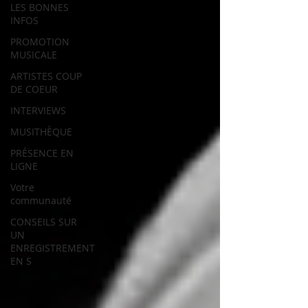
LES BONNES
INFOS
PROMOTION
MUSICALE
ARTISTES COUP
DE COEUR
INTERVIEWS
MUSITHÈQUE
PRÉSENCE EN
LIGNE
Votre
communauté
CONSEILS SUR
UN
ENREGISTREMENT
EN S