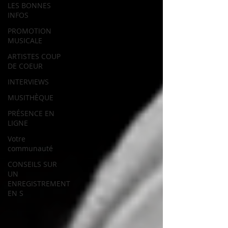
LES BONNES
INFOS
PROMOTION
MUSICALE
ARTISTES COUP
DE COEUR
INTERVIEWS
MUSITHÈQUE
PRÉSENCE EN
LIGNE
Votre
communauté
CONSEILS SUR
UN
ENREGISTREMENT
EN S