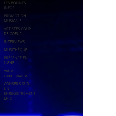
LES BONNES
INFOS
PROMOTION
MUSICALE
ARTISTES COUP
DE COEUR
INTERVIEWS
MUSITHÈQUE
PRÉSENCE EN
LIGNE
Votre
communauté
CONSEILS SUR
UN
ENREGISTREMENT
EN S