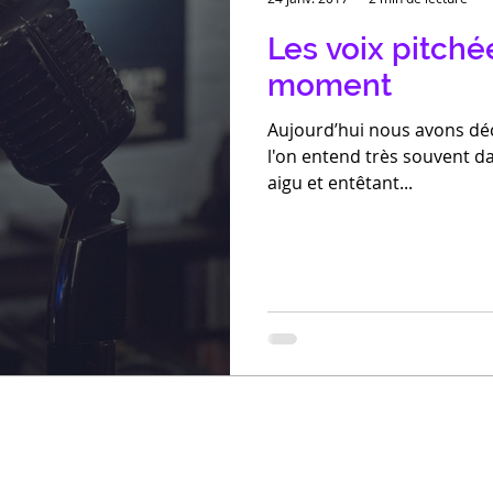
Les voix pitchée
moment
Aujourd’hui nous avons déc
l'on entend très souvent d
aigu et entêtant...