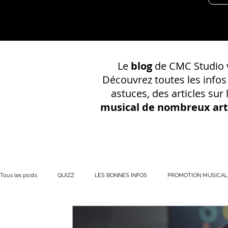
Le
blog
de CMC Studio v
Découvrez toutes les info
astuces, des articles sur
musical de nombreux art
Tous les posts
QUIZZ
LES BONNES INFOS
PROMOTION MUSICAL
PRÉSENCE EN LIGNE
Votre communauté
CONSEILS SUR UN EN