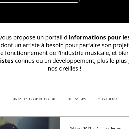
ous propose un portail d'
informations pour les
s dont un
artiste à besoin pour parfaire son projet
 le fonctionnement de l'industrie musicale, et bien
istes
connus ou en développement, plus le plus g
nos oreilles !
E
ARTISTES COUP DE COEUR
INTERVIEWS
MUSITHÈQUE
REGISTREMENT EN S
24 janv. 2017
2 min de lecture