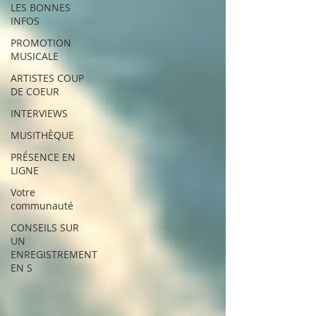
LES BONNES
INFOS
PROMOTION
MUSICALE
ARTISTES COUP
DE COEUR
INTERVIEWS
MUSITHÈQUE
PRÉSENCE EN
LIGNE
Votre
communauté
CONSEILS SUR
UN
ENREGISTREMENT
EN S