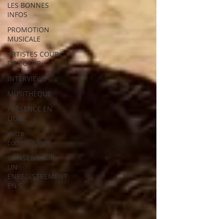
LES BONNES
INFOS
PROMOTION
MUSICALE
ARTISTES COUP
DE COEUR
INTERVIEWS
MUSITHÈQUE
PRÉSENCE EN
LIGNE
Votre
communauté
CONSEILS SUR
UN
ENREGISTREMENT
EN S