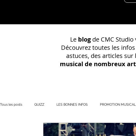
Le
blog
de CMC Studio v
Découvrez toutes les info
astuces, des articles sur
musical de nombreux art
Tous les posts
QUIZZ
LES BONNES INFOS
PROMOTION MUSICAL
PRÉSENCE EN LIGNE
Votre communauté
CONSEILS SUR UN EN