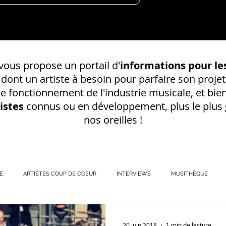
ous propose un portail d'
informations pour les
s dont un
artiste à besoin pour parfaire son projet
 le fonctionnement de l'industrie musicale, et bien
istes
connus ou en développement, plus le plus g
nos oreilles !
E
ARTISTES COUP DE COEUR
INTERVIEWS
MUSITHÈQUE
REGISTREMENT EN S
20 juin 2018
1 min de lecture