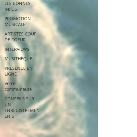
LES BONNES
INFOS
PROMOTION
MUSICALE
ARTISTES COUP
DE COEUR
INTERVIEWS
MUSITHÈQUE
PRÉSENCE EN
LIGNE
Votre
communauté
CONSEILS SUR
UN
ENREGISTREMENT
EN S