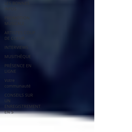
LES BONNES
INFOS
PROMOTION
MUSICALE
ARTISTES COUP
DE COEUR
INTERVIEWS
MUSITHÈQUE
PRÉSENCE EN
LIGNE
Votre
communauté
CONSEILS SUR
UN
ENREGISTREMENT
EN S